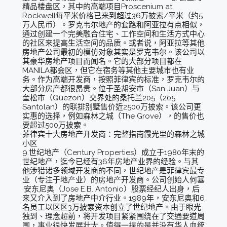
精品楼盘区，其中的高端项目Proscenium at
Rockwell每平米价格已来到超过36万披索/平米（约5
万人民币）。罗克韦尔地产的套路和阿亚拉有点相似，
通过创建一个完美融合住宅、工作空间和生活方式中心
的社区来提高生活空间的品质。或者说，阿亚拉等其他
房地产公司最初的模仿对象其实是罗克韦尔。该公司以
其豪华房地产项目而闻名。它的大部分项目都在
MANILA都会区，但它在宿务等其他主要城市也有业
务。作为高端开发商，按照菲律宾的标准，罗克韦尔的
大部分房产都很昂贵。位于圣胡安市（San Juan）与
奎松市（Quezon）交界处的桑托兰205（205
Santolan）的联排别墅售价近2500万披索。该公司更
实惠的选择，例如森林之城（The Grove），的售价也
要超过500万披索。
菲律宾十大房地产开发商：完整指南霞光里的森林之城
小区
9.世纪地产（Century Properties）成立于1980年末的
世纪地产，迄今已经有36年房地产业界的经验。与其
他涉猎诸多领域开发商的不同，世纪地产是菲律宾最专
业（专注于地产业）的房地产开发商。公司创始人何塞
·安东尼奥（Jose E.B. Antonio）股票经纪人出身，后
来又介入到了房地产中介行业。1989年，安东尼奥和6
名员工以区区3万披索资本创立了世纪地产。由于眼光
独到、理念超前，将开发项目紧紧围绕在了交通要道周
围，事业很快发展壮大。值得一提的是并没有华人血统