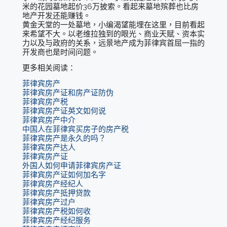
米的花园墓地起价36万披索。看起来墓地殡葬也比房
地产开发还能赚钱。
黄金天堂的一处墓地，小编渴望能埋在这里，目前看起
来希望不大。以老维拉独到的眼光、商业天赋、资本实
力以及与政府的关系，远景地产成为菲律宾首屈一指的
开发商也是时间问题。
更多相关阅读：
菲律宾房产
菲律宾房产证和房产证防伪
菲律宾房产税
菲律宾房产证英文如何说
菲律宾房产中介
中国人在菲律宾买房子的房产税
菲律宾房产是永久的吗？
菲律宾房产达人
菲律宾房产证
外国人如何申请菲律宾房产证
菲律宾房产证如何加名字
菲律宾房产经纪人
菲律宾房产抵押贷款
菲律宾房产过户
菲律宾房产税如何收
菲律宾房产经纪服务