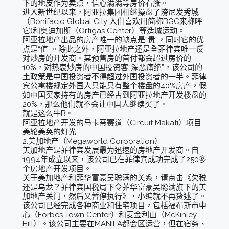
下的地皮作为卖点，信心满满等房价看涨。
进入新世纪以来，阿亚拉集团相继操盘了滂尼发秀城
（Bonifacio Global City 人们喜欢用简称BGC来称呼
它)和奥迪加斯（Ortigas Center）等造城运动。
阿亚拉地产出品的房产唯一的缺点是“贵”，同时它的优
点是“值”。除此之外，阿亚拉地产还是全菲律宾唯一反
对炒房的开发商。其预售房的首付都会超过房价的
10%，对热衷炒房的中国投资客“深恶痛绝”，该公司的
土政策是中国投资者不得超过外国投资者的一半。菲律
宾公寓楼规定外国人只能只有整个楼盘的40%房产，假
如中国买家持有的房产已经占到阿亚拉地产开发楼盘的
20%，那么他们就不会让中国人继续买了。
就是这么牛B。
阿亚拉地产开发的马卡蒂赛道（Circuit Makati）项目
美轮美奂的灯光
2.美加地产（Megaworld Corporation）
美加地产是菲律宾发展最为迅速的房地产开发商。自
1994年成立以来，该公司已在菲律宾成功完成了250多
个房地产开发项目。
关于美加地产和菲华富豪吴聪满的关系，请点击《欠税
还是乌龙？菲律宾国税局下令菲华富豪吴聪满旗下的美
加地产关门，然后又暂停执行》，小编就不再赘述了。
该公司已经完成各种商业和住宅项目，包括福布斯市中
心（Forbes Town Center）和麦金利山（McKinley
Hill）。该公司主要在MANILA都会区运营，但在宿务、