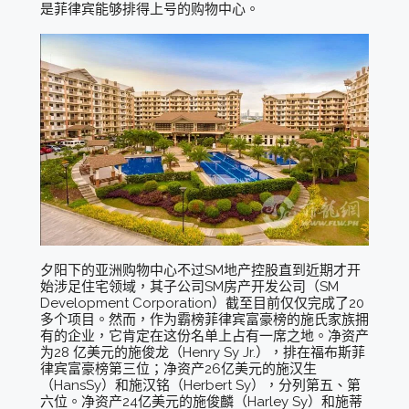
是菲律宾能够排得上号的购物中心。
夕阳下的亚洲购物中心不过SM地产控股直到近期才开
始涉足住宅领域，其子公司SM房产开发公司（SM
Development Corporation）截至目前仅仅完成了20
多个项目。然而，作为霸榜菲律宾富豪榜的施氏家族拥
有的企业，它肯定在这份名单上占有一席之地。净资产
为28 亿美元的施俊龙（Henry Sy Jr.），排在福布斯菲
律宾富豪榜第三位；净资产26亿美元的施汉生
（HansSy）和施汉铭（Herbert Sy），分列第五、第
六位。净资产24亿美元的施俊麟（Harley Sy）和施蒂