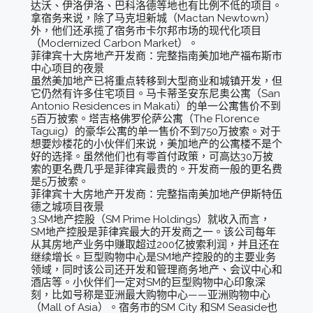
达沃、伊洛伊洛、巴科洛德等地也有比例不低的项目。
拿宿务来说，除了马克坦新城（Mactan Newtown）
外，他们还承揽了宿务市卡尔邦市场的现代化项目
（Modernized Carbon Market）。
菲律宾十大房地产开发商：完整指南美加地产福布斯市
中心项目的夜景
虽然美加地产已将重点转移到大型商业和城镇开发，但
它仍然有许多住宅项目。马卡蒂圣安东尼奥公寓（San
Antonio Residences in Makati）的单一公寓售价不到
5百万披索。塔吉格佛罗伦萨公寓（The Florence
Taguig）的豪华公寓的单一售价不到750万披索。对于
想要炒楼花的小伙伴们来说，美加地产的公寓楼不是个
好的选择。虽然他们也有零首付政策，可高达30万披
索的更名费几乎是菲律宾最贵的。开发商一般的更名费
是5万披索。
菲律宾十大房地产开发商：完整指南美加地产伊斯特伍
德之城项目夜景
3.SM地产控股（SM Prime Holdings）就收入而言，
SM地产控股是菲律宾最大的开发商之一。该公司每年
从其房地产业务中赚取超过200亿披索利润，并且还在
继续增长。巨型购物中心是SM地产控股的的主要业务
领域，同时该公司还开发和管理商务地产、会议中心和
酒店等。小伙伴们一定对SM的巨型购物中心印象深
刻，比如号称是亚洲最大购物中心——亚洲购物中心
（Mall of Asia）。宿务市的SM City 和SM Seaside也