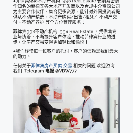
●菲律宾998不动产机构 998 Real Estate 长期紧密协
作知名的菲律宾各大地产开发商以及合规中介资源公司
为主要合作伙伴，集合更多资源，能针对外国投资者提
供从不动产精选、不动产购买/出售/租凭/ 不动产交
付、不动产养护 等全方位管理服务；
菲律宾998不动产机构 998 Real Estate ，凭借着专
业与执着，不断提升客户体验，推动菲律宾行业的进
步，让房产交易变得更加轻松和愉悦！
●我们珍惜每一位客户的托付，客户的信赖是我们最大
的动力。
任何关于
菲律宾房产买卖 交易
相关的问题 欢迎咨询
我们 Telegram
电报 @VBW777