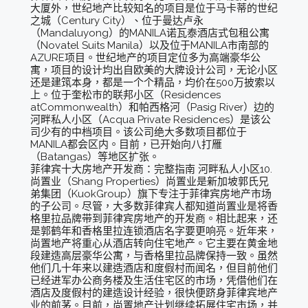
大厦外，世纪地产比较知名的项目是位于马卡蒂的世纪
之城（Century City）、位于曼达卢永
（Mandaluyong）的MANILA诺瓦泰酒店式包租公寓
（Novatel Suits Manila）以及位于MANILA市南部的
AZURE项目。世纪地产的项目定位多为高端豪华公
寓，项目的设计均出自欧美的大牌设计公司，无论小区
还是建筑本身，都是一个个精品，均价在500万披索以
上。位于奎松市的联邦小区（Residences
atCommonwealth）和帕西格河（Pasig River）边的
河畔私人小区（Acqua Private Residences）是该公
司少有的中档项目。该公司绝大多数项目都位于
MANILA都会区内。目前，已开始向八打雁
（Batangas）等地区扩张。
菲律宾十大房地产开发商：完整指南 河畔私人小区10.
尚置业（Shang Properties）尚置业是新加坡郭氏兄
弟集团（KuokGroup）旗下专注于菲律宾房地产市场
的子公司。尽管，大多数菲律宾人都知道尚置业是将香
格里拉品牌带到菲律宾房地产的开发商。相比起来，还
是郭鹤年和香格里拉连锁酒店名字要更响亮。近年来，
尚置地产将重心从酒店转向住宅地产。它主要在黄金地
段建造高层豪华公寓，与香格里拉品牌保持一致。虽然
他们几十年来以建造酒店和度假村而闻名，但目前他们
已经进军办公商务楼及生活住宅区的市场，凭借他们在
酒店及度假村的建造设计经验，很快便跻身菲律宾地产
业的前茅。目前，尚置地产计划继续拓展住宅市场，并