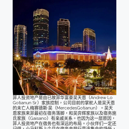
菲人投资地产是由已故菲华富豪吴天恩（Andrew Lo
Gotianun Sr.）家族控制，公司目前的掌舵人是吴天恩
的未亡人梅赛德斯·吴（MercedesGotianun）。吴天
恩家族来菲最初在宿务落脚，和吴弈辉家族以及宿务施
氏家族（Gaisano）有亲戚关系。也因为这一层原因，
菲人投资地产在宿务也有深远的布局。小伙伴们一定还
记得，小马科斯上个月在宿务市举行竞选集会的场所，