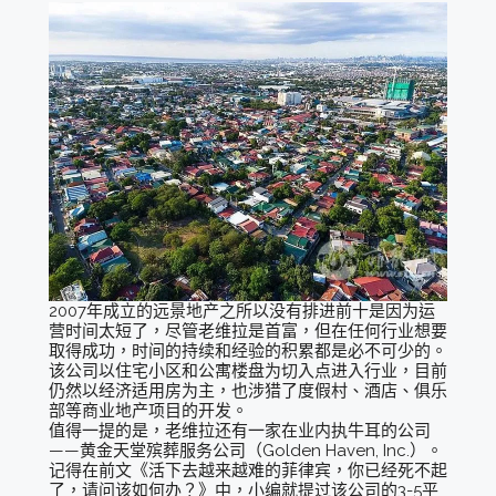
2007年成立的远景地产之所以没有排进前十是因为运
营时间太短了，尽管老维拉是首富，但在任何行业想要
取得成功，时间的持续和经验的积累都是必不可少的。
该公司以住宅小区和公寓楼盘为切入点进入行业，目前
仍然以经济适用房为主，也涉猎了度假村、酒店、俱乐
部等商业地产项目的开发。
值得一提的是，老维拉还有一家在业内执牛耳的公司
——黄金天堂殡葬服务公司（Golden Haven, Inc.）。
记得在前文《活下去越来越难的菲律宾，你已经死不起
了，请问该如何办？》中，小编就提过该公司的3-5平