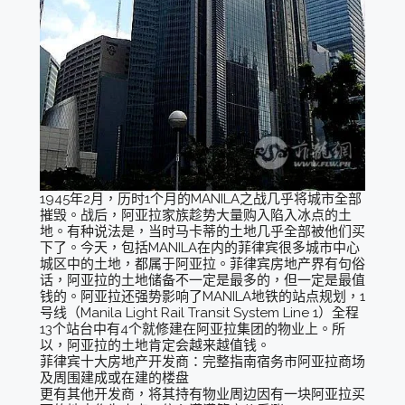
1945年2月，历时1个月的MANILA之战几乎将城市全部
摧毁。战后，阿亚拉家族趁势大量购入陷入冰点的土
地。有种说法是，当时马卡蒂的土地几乎全部被他们买
下了。今天，包括MANILA在内的菲律宾很多城市中心
城区中的土地，都属于阿亚拉。菲律宾房地产界有句俗
话，阿亚拉的土地储备不一定是最多的，但一定是最值
钱的。阿亚拉还强势影响了MANILA地铁的站点规划，1
号线（Manila Light Rail Transit System Line 1）全程
13个站台中有4个就修建在阿亚拉集团的物业上。所
以，阿亚拉的土地肯定会越来越值钱。
菲律宾十大房地产开发商：完整指南宿务市阿亚拉商场
及周围建成或在建的楼盘
更有其他开发商，将其持有物业周边因有一块阿亚拉买