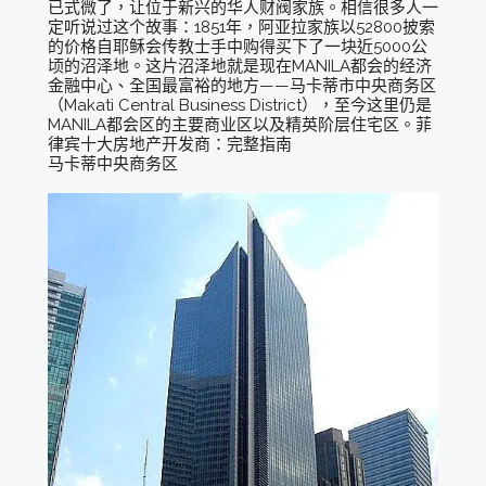
已式微了，让位于新兴的华人财阀家族。相信很多人一
定听说过这个故事：1851年，阿亚拉家族以52800披索
的价格自耶稣会传教士手中购得买下了一块近5000公
顷的沼泽地。这片沼泽地就是现在MANILA都会的经济
金融中心、全国最富裕的地方——马卡蒂市中央商务区
（Makati Central Business District），至今这里仍是
MANILA都会区的主要商业区以及精英阶层住宅区。菲
律宾十大房地产开发商：完整指南
马卡蒂中央商务区