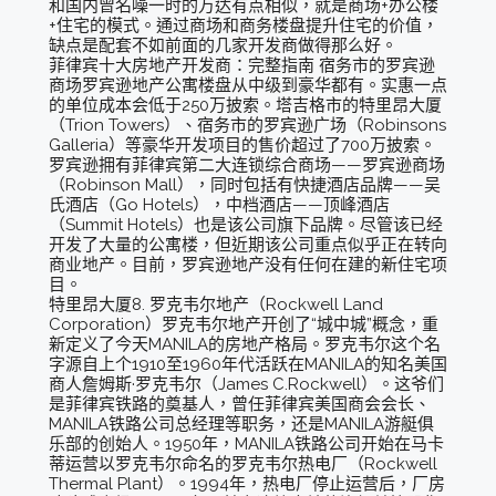
和国内曾名噪一时的万达有点相似，就是商场+办公楼
+住宅的模式。通过商场和商务楼盘提升住宅的价值，
缺点是配套不如前面的几家开发商做得那么好。
菲律宾十大房地产开发商：完整指南 宿务市的罗宾逊
商场罗宾逊地产公寓楼盘从中级到豪华都有。实惠一点
的单位成本会低于250万披索。塔吉格市的特里昂大厦
（Trion Towers）、宿务市的罗宾逊广场（Robinsons
Galleria）等豪华开发项目的售价超过了700万披索。
罗宾逊拥有菲律宾第二大连锁综合商场——罗宾逊商场
（Robinson Mall），同时包括有快捷酒店品牌——吴
氏酒店（Go Hotels），中档酒店——顶峰酒店
（Summit Hotels）也是该公司旗下品牌。尽管该已经
开发了大量的公寓楼，但近期该公司重点似乎正在转向
商业地产。目前，罗宾逊地产没有任何在建的新住宅项
目。
特里昂大厦8. 罗克韦尔地产（Rockwell Land
Corporation）罗克韦尔地产开创了“城中城”概念，重
新定义了今天MANILA的房地产格局。罗克韦尔这个名
字源自上个1910至1960年代活跃在MANILA的知名美国
商人詹姆斯·罗克韦尔（James C.Rockwell）。这爷们
是菲律宾铁路的奠基人，曾任菲律宾美国商会会长、
MANILA铁路公司总经理等职务，还是MANILA游艇俱
乐部的创始人。1950年，MANILA铁路公司开始在马卡
蒂运营以罗克韦尔命名的罗克韦尔热电厂（Rockwell
Thermal Plant）。1994年，热电厂停止运营后，厂房