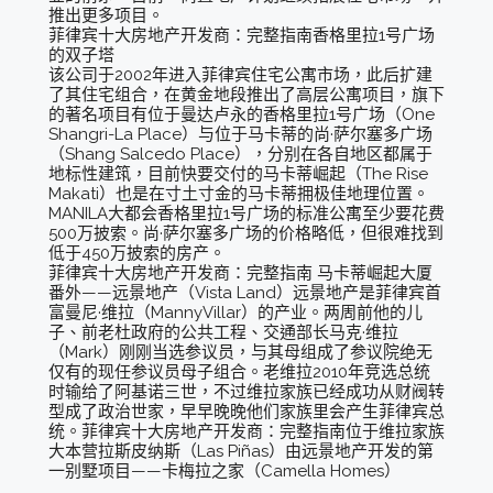
推出更多项目。
菲律宾十大房地产开发商：完整指南香格里拉1号广场
的双子塔
该公司于2002年进入菲律宾住宅公寓市场，此后扩建
了其住宅组合，在黄金地段推出了高层公寓项目，旗下
的著名项目有位于曼达卢永的香格里拉1号广场（One
Shangri-La Place）与位于马卡蒂的尚·萨尔塞多广场
（Shang Salcedo Place），分别在各自地区都属于
地标性建筑，目前快要交付的马卡蒂崛起（The Rise
Makati）也是在寸土寸金的马卡蒂拥极佳地理位置。
MANILA大都会香格里拉1号广场的标准公寓至少要花费
500万披索。尚·萨尔塞多广场的价格略低，但很难找到
低于450万披索的房产。
菲律宾十大房地产开发商：完整指南 马卡蒂崛起大厦
番外——远景地产（Vista Land）远景地产是菲律宾首
富曼尼·维拉（MannyVillar）的产业。两周前他的儿
子、前老杜政府的公共工程、交通部长马克·维拉
（Mark）刚刚当选参议员，与其母组成了参议院绝无
仅有的现任参议员母子组合。老维拉2010年竞选总统
时输给了阿基诺三世，不过维拉家族已经成功从财阀转
型成了政治世家，早早晚晚他们家族里会产生菲律宾总
统。菲律宾十大房地产开发商：完整指南位于维拉家族
大本营拉斯皮纳斯（Las Piñas）由远景地产开发的第
一别墅项目——卡梅拉之家（Camella Homes）