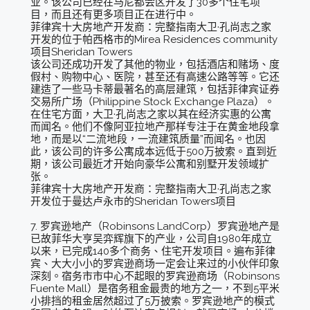
业。该公司已经在马尼都会区开发了30多个住宅项
目，而且还有更多项目正在进行中。
菲律宾十大房地产开发商：完整指南大卫·孔尚志之家
开发的位于帕西格市的Mirea Residences community
项目Sheridan Towers
该公司还成功开发了其他的物业，包括酒店和赌场、度
假村、购物中心、医院，甚至还有高速公路等等。它还
建造了一些马卡蒂最著名的高层建筑，包括菲律宾证券
交易所广场（Philippine Stock Exchange Plaza）。
在住宅方面，大卫·孔尚志之家以其在经济实惠的公寓
而闻名。他们不像阿亚拉地产那样专注于在黄金地段拿
地，而是以“二流地段，一流建筑质量”而闻名。也因
此，该公司的许多公寓成本远低于500万披索。直到近
期，该公司最近才开始向豪华公寓和别墅开发领域扩
张。
菲律宾十大房地产开发商：完整指南大卫·孔尚志之家
开发位于曼达卢永市的Sheridan Towers项目
7. 罗宾逊地产（Robinsons LandCorp）罗宾逊地产是
已故菲华大亨吴弈辉旗下的产业，公司自1980年成立
以来，已完成140多个商务、住宅开发项目。遍布菲律
宾、大大小小的罗宾逊商场一定会让来过的小伙伴印象
深刻。宿务市市中心不起眼的罗宾逊商场（Robinsons
Fuente Mall）是宿务租金最贵的地方之一，不到5平米
小排挡的租金居然超过了5万披索。罗宾逊地产的模式