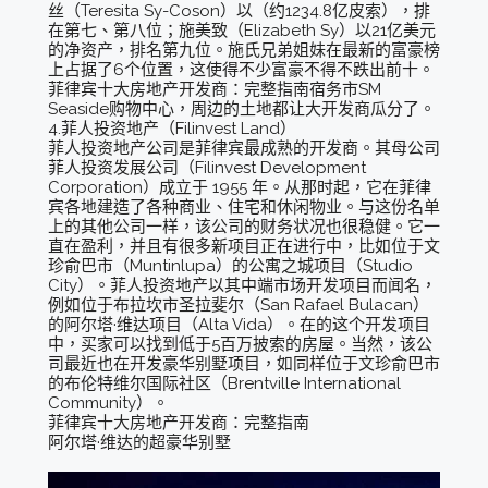
丝（Teresita Sy-Coson）以（约1234.8亿皮索），排
在第七、第八位；施美致（Elizabeth Sy）以21亿美元
的净资产，排名第九位。施氏兄弟姐妹在最新的富豪榜
上占据了6个位置，这使得不少富豪不得不跌出前十。
菲律宾十大房地产开发商：完整指南宿务市SM
Seaside购物中心，周边的土地都让大开发商瓜分了。
4.菲人投资地产（Filinvest Land）
菲人投资地产公司是菲律宾最成熟的开发商。其母公司
菲人投资发展公司（Filinvest Development
Corporation）成立于 1955 年。从那时起，它在菲律
宾各地建造了各种商业、住宅和休闲物业。与这份名单
上的其他公司一样，该公司的财务状况也很稳健。它一
直在盈利，并且有很多新项目正在进行中，比如位于文
珍俞巴市（Muntinlupa）的公寓之城项目（Studio
City）。菲人投资地产以其中端市场开发项目而闻名，
例如位于布拉坎市圣拉斐尔（San Rafael Bulacan）
的阿尔塔·维达项目（Alta Vida）。在的这个开发项目
中，买家可以找到低于5百万披索的房屋。当然，该公
司最近也在开发豪华别墅项目，如同样位于文珍俞巴市
的布伦特维尔国际社区（Brentville International
Community）。
菲律宾十大房地产开发商：完整指南
阿尔塔·维达的超豪华别墅