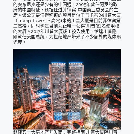
的安东尼奥还是少有的中国通，2005年曾任阿罗约政
府的中国特使，还担任过菲律宾-中国商业委员会的主
席。该公司最值得称道的项目是位于马卡蒂的川普大厦
（Trump Tower)。高251米的川普大厦是目前菲律宾第
三高楼，同时也是目前为止唯一获得“川普”姓名使用权
的大厦。2017年川普大厦竣工投入使用，恰逢川普刚
刚就任美国总统，为世纪地产带来了不少额外的媒体曝
光度。
菲律宾十大房地产开发商：完整指南 川普大厦除川普