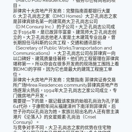
（Marco Polo Residences），宿务市也有同名的项
目。
菲律宾十大房地产开发商：完整指南首都银行大厦
6. 大卫·孔尚志之家（DMCI Homes）大卫·孔尚志之家
是菲律宾排名第一的建筑商大卫·孔尚志公司
（D.M.Consunji Inc.）的子公司。大卫·孔尚志公司成
立于1954年，是已故菲华富豪、建筑师大卫·孔尚志创
立的。大卫·孔尚志他老人家是土木建筑专业出身，曾
长期担任马科斯的公共工程、交通和通讯部长
（Secretary of Public Works,Transportation and
Communications）。大卫·孔尚志公司在菲律宾一向
以口碑好、建筑质量佳著称。他们的工程管理在菲律宾
堪称第一。所以你会在很多开发商的现场施工围挡上看
到DMCI的字样，因为它也是最大的建筑工程施工单
位。
菲律宾十大房地产开发商：完整指南 菲律宾证券交易
所广场Mirea Residences community菲律宾房地产市
场逐渐火热后，1994年大卫·孔尚志之家公司成立，专
门做房地产开发。
需要提一下的是，据记载该家族的始祖孔尚治为孔子第
64代孙，于康熙年间从福建漳州下南洋到菲律宾，后
世子孙均以孔尚治为姓。家族比较出名的人还有曾主演
港片《沦落人》的女星姬素·孔尚治（Crisel
Consunji）。
与竞争对手不同，大卫·孔尚志之家的优势在住宅物