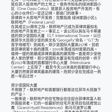
就在菲人投资地产的土地上。宿务市知名的绿洲家园小
区（One Oasis Cebu）就是菲人投资地产开发的，有
心的小伙伴们一定还记得，那扇门的故事。
菲律宾十大房地产开发商：完整指南 绿洲家园小区5.
联邦地产（Federal Land）
在其成立50周年之际，联邦地产已成为菲律宾最知名
的房地产开发商之一。事实上，该公司以其在马卡蒂建
造的郑少坚国际大厦（G.T. International Tower，以已
故菲华大班郑少坚的英文名“GeorgeTy”命名，“G.T.”为
首字母缩写）而闻名。郑少坚国际大厦高217米，目前
是菲律宾第十高的建筑，2001年落成当时是第四高。
值得一提的是建成菲律宾最高的建筑物一直是郑少坚他
老人家的梦想，郑少坚国际大厦没有完成的创举，终于
在2017年落成的首都银行中心大厦（Metrobank
Center）上实现了，截至今天318米高的首都银行中心
大厦仍然是菲律宾最高的建筑。而郑少坚在完成这一夙
愿一年后过世。
郑少坚国际大厦
不用猜了，联邦地产和首都银行都是这位菲华大班旗下
的产业。
一般来说，联邦地产的住宅物业往往迎合菲律宾富人和
外国投资者。它的一些最好的住宅开发项目包括君悦公
寓（Grand Hyatt Residences）和马可波罗公寓