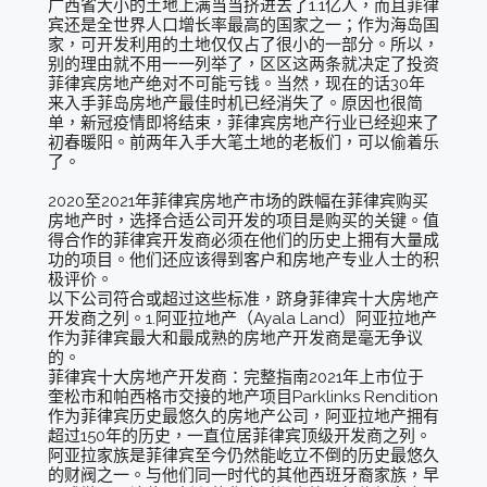
广西省大小的土地上满当当挤进去了1.1亿人，而且菲律
宾还是全世界人口增长率最高的国家之一；作为海岛国
家，可开发利用的土地仅仅占了很小的一部分。所以，
别的理由就不用一一列举了，区区这两条就决定了投资
菲律宾房地产绝对不可能亏钱。当然，现在的话30年
来入手菲岛房地产最佳时机已经消失了。原因也很简
单，新冠疫情即将结束，菲律宾房地产行业已经迎来了
初春暖阳。前两年入手大笔土地的老板们，可以偷着乐
了。
2020至2021年菲律宾房地产市场的跌幅在菲律宾购买
房地产时，选择合适公司开发的项目是购买的关键。值
得合作的菲律宾开发商必须在他们的历史上拥有大量成
功的项目。他们还应该得到客户和房地产专业人士的积
极评价。
以下公司符合或超过这些标准，跻身菲律宾十大房地产
开发商之列。1.阿亚拉地产（Ayala Land）阿亚拉地产
作为菲律宾最大和最成熟的房地产开发商是毫无争议
的。
菲律宾十大房地产开发商：完整指南2021年上市位于
奎松市和帕西格市交接的地产项目Parklinks Rendition
作为菲律宾历史最悠久的房地产公司，阿亚拉地产拥有
超过150年的历史，一直位居菲律宾顶级开发商之列。
阿亚拉家族是菲律宾至今仍然能屹立不倒的历史最悠久
的财阀之一。与他们同一时代的其他西班牙裔家族，早