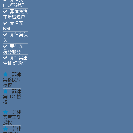
LTO驾驶证
菲律宾汽
车年检过户
菲律宾
NBI
菲律宾保
关
菲律宾
税务服务
菲律宾出
生证 结婚证
菲律
宾移民局
授权
菲律
宾LTO 授
权
菲律
宾劳工部
授权
菲律