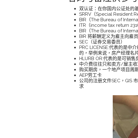
双认证：在你国内公证处的
SRRV（Special Resident
BIR（The Bureau of Int
ITR（income tax return 23
BIR（The Bureau of 
BIR 将薪酬定义为雇主向
SEC（证券交易委员）
PRC LICENSE:代
的，举例来说，房产经理名
HLURB OR:代表的是可销
中介费往往只和卖方/屋主收
购买期房，一个地产项目周期
AEP劳工卡
公司的注册文件SEC，GIS 
求