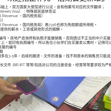
基础上，双方国家大使馆进行公证，会有档案号对应的文件翻译；
 Retiree’s Visa）：特殊居民退休签证
ernal Revenue ，国内税务局）
16）
Internal Revenue ，国内税务局）表2316也称为免赔额或所得税。
雇员提供的薪水，工资或其他形式的报酬。
表的是中介编号。房地产咨询师有执照才能做销售，否则透过不正当的中介
片上，就印有执照编号，所以各位小伙伴们在买屋卖公寓时，记得可
售房屋的编号
取
多在3-5年，后续的跟进、文件的准备，找不到原本的销售员只能
市长文件 ,BIR IRT 等等(包括对公司的注册资金，经营等等要求较