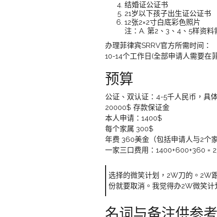
结婚证公证书
21岁以下孩子出生证公证书
12张2×2寸白底彩色照片
注：A. 第2、3、4、5样
办理菲律宾SRRV官方所需时间：
10-14个工作日(全部申请人需要在
预算
公证、双认证：4-5千人民币，具
20000$ 存款保证金
本人申请：1400$
每个家属 300$
年费 360美金（包括申请人与2个
一家三口费用：1400+600+360 = 
选择的微笑计划，2W刀的。2W
份就要取消。我觉得办2W微笑计
名词与备注供参