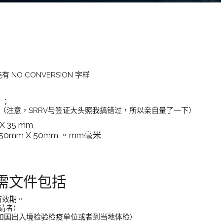
NO CONVERSION 字样
）；
照片（注意，SRRV与签证大头照我搞错过，所以亲自量了一下）
 35 mm
0mm X 50mm 。mm毫米
需文件包括
有效期。
请者)
和国出入境检验检疫单位或者到当地体检)