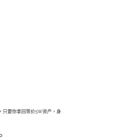
，只要你拿回等价5W资产，身
。