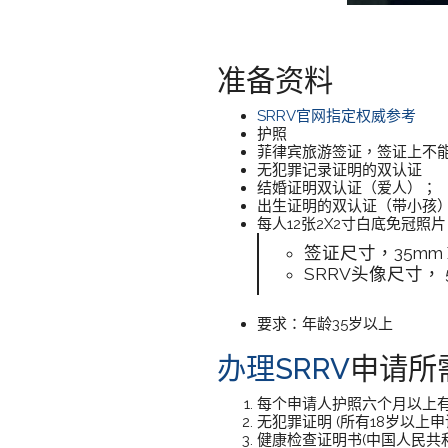
准备资料
SRRV官网指定权威参考
护照
菲律宾旅游签证，签证上不能有 
无犯罪记录证明的双认证
结婚证明双认证（爱人）；
出生证明的双认证（带小孩
每人12张2X2寸白底免冠
签证尺寸，35mm X
SRRV头像尺寸， 5
要求：年龄35岁以上
办理SRRV
申请所
每个申请人护照六个月以上
无犯罪证明 (所有18岁以上申
健康检查证明书(中国人民共