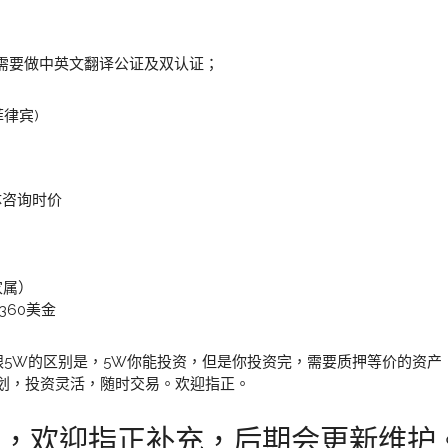
资料需要做中英文翻译公证及双认证；
菲律宾)
体咨询时价
家属）
2360美金
跟5W的区别是，5W你能投资，但是你投资完，需要质押等价的资产
划，投资灵活，随时交易。欢迎指正。
考，欢迎指正补充，后期会更新维护