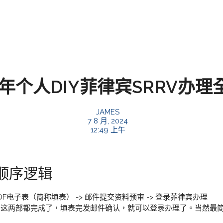
4年个人DIY菲律宾SRRV办理
JAMES
7 8 月, 2024
12:49 上午
程顺序逻辑
填PDF电子表（简称填表） -> 邮件提交资料预审 -> 登录菲律宾办理
这两部都完成了，填表完发邮件确认，就可以登录办理了。当然最简