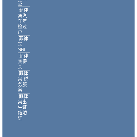
证
菲律
宾汽
车年
检过
户
菲律
宾
NBI
菲律
宾保
关
菲律
宾 税
务服
务
菲律
宾出
生证
结婚
证