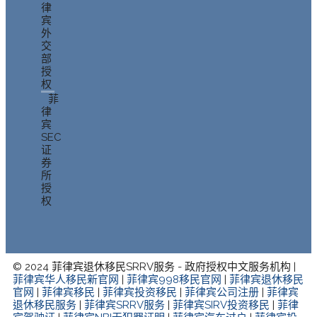
律
宾
外
交
部
授
权
菲
律
宾
SEC
证
券
所
授
权
© 2024 菲律宾退休移民SRRV服务 - 政府授权中文服务机构 |
菲律宾华人移民新官网
|
菲律宾998移民官网
|
菲律宾退休移民
官网
|
菲律宾移民
|
菲律宾投资移民
|
菲律宾公司注册
|
菲律宾
退休移民服务
|
菲律宾SRRV服务
|
菲律宾SIRV投资移民
|
菲律