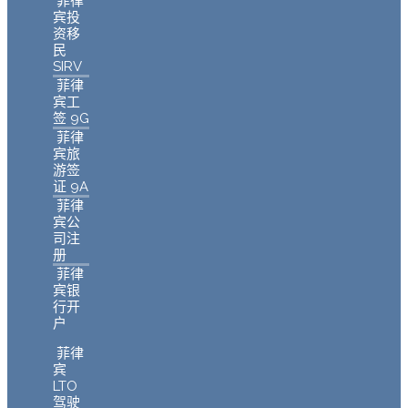
菲律
宾投
资移
民
SIRV
菲律
宾工
签 9G
菲律
宾旅
游签
证 9A
菲律
宾公
司注
册
菲律
宾银
行开
户
菲律
宾
LTO
驾驶