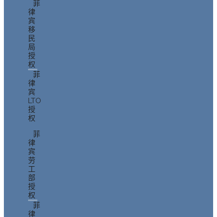
菲
律
宾
移
民
局
授
权
菲
律
宾
LTO
授
权
菲
律
宾
劳
工
部
授
权
菲
律