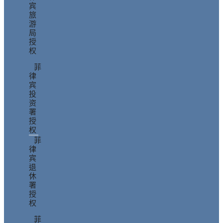
宾
旅
游
局
授
权
菲
律
宾
投
资
署
授
权
菲
律
宾
退
休
署
授
权
菲