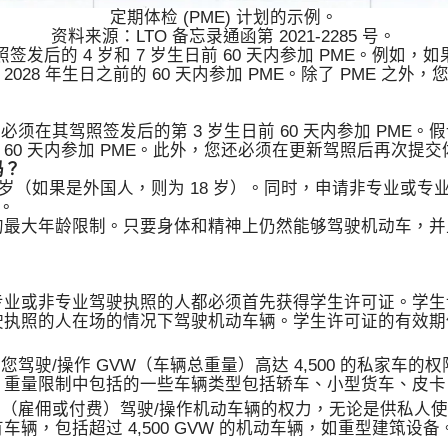
定期体检 (PME) 计划的示例。
资料来源：LTO 备忘录通函第 2021-2285 号。
发后的 4 岁和 7 岁生日前 60 天内参加 PME。例如，如果您
 2028 年生日之前的 60 天内参加 PME。除了 PME 
须在其驾照签发后的第 3 岁生日前 60 天内参加 PME。假设您
前 60 天内参加 PME。此外，您还必须在更新驾照后再次提
吗？
 岁（如果是外国人，则为 18 岁）。同时，申请非专业或专业
）。
的最大年龄限制。只要身体和精神上仍然能够驾驶机动车，并
专业或非专业驾驶执照的人都必须首先获得学生许可证。学生
驶执照的人在场的情况下驾驶机动车辆。学生许可证的有效期
您驾驶/操作 GVW（车辆总重量）高达 4,500 的私家车
重量限制中包括的一些车辆类型包括轿车、小型货车、皮卡、
员（雇佣或付费）驾驶/操作机动车辆的权力，无论是供私人
辆，包括超过 4,500 GVW 的机动车辆，如重型建筑设备