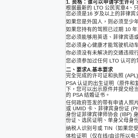
1. 资格：谁可以申请学生许可
根据最新的 LTO 公民宪章4
您必须是16 岁及以上的菲律宾
如果您是外国人，则必须至少年
如果您持有的驾照已过期 10 
您必须能够用英语、菲律宾语
您必须身心健康才能驾驶机动
你必须没有未解决的交通违规
您必须参加过任何 LTO 认可
二、要求
A.基本要求
完全完成的许可证和执照 (AP
PSA 认证的出生证明（原件和
下，您可以出示原件并提交经当地
的 PSA 结婚证书。
任何政府签发的带有申请人照片和
或 UMID 卡、菲律宾身份证 (Phil
身份证菲律宾律师协会 (IBP) 
份证、选民证明、单身父母身份证、
纳税人识别号或 TIN（如果您
体检证明（仅在线/由诊所以电子