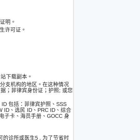
留证明。
学生许可证。
网站下载副本。
A 分支机构的地区。在这种情况
收据；菲律宾身份证；护照; 或您
D 包括：菲律宾护照、SSS
FW ID、选民 ID、PRC ID、综合
S 电子卡、海员手册、GOCC 身
的诊所或医生5 . 为了节省时