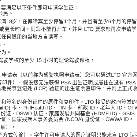
？
、只要满足以下条件即可申请学生证：
公民。
满18岁，在菲律宾至少停留1个月，并且有至少6个月的停
年或更长时间，则您不能再开车，并且 LTO 要求您再次申请
或任何适用的当地方言读写。
车。
行为。
的驾驶学校的至少 15 小时的理论驾驶课程。
L) 申请表（以前称为驾驶执照申请表）您可以通过LTO 官方
复印件）。假设您无法获得 PSA 出生证明或居住在没有 PS
民事登记处 (LCR) 验证的出生证明复印件，并附上正式
签名的身份证件的原件和复印件。LTO 接受的政府签发的 I
ID) 卡、PhilHealth ID、TIN 卡、邮政 ID、老年人 ID、O
身份证、DSWD 认证、家庭发展共同基金 (HDMF ID)、GSI
国家残疾人事务委员会 (NCDA) 身份证、OWWA ID。
受雇）。
方式传输）。学生许可申请人的医疗证明只能来自 LTO 认可