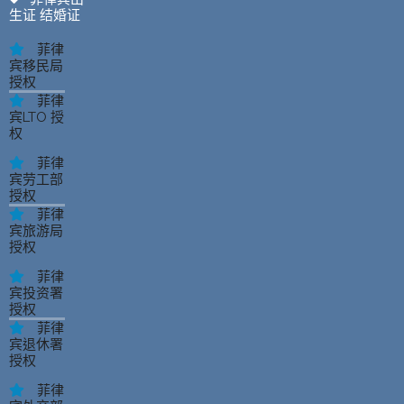
生证 结婚证
菲律
宾移民局
授权
菲律
宾LTO 授
权
菲律
宾劳工部
授权
菲律
宾旅游局
授权
菲律
宾投资署
授权
菲律
宾退休署
授权
菲律