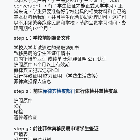
ID和入学文件后，学生需要办理学生签证（9F VISA
conversion），有了学生签证才能正式入学学习，正
常来说，学生只要准备好学校出具的相关材料和自己的
基本材料给我们，并且学生配合协助办理即可，这样可
以不用频繁奔跑移民局和学校，节约宝贵学习时间，办
理周期约1-2个月。
step 1：学校前期准备文件
学校入学考试通过的录取通知书
致移民局的学生签证申请书
国内衔接毕业证 成绩单 无犯罪证明 公正认证
护照原件 6个月以上有效期
菲律宾无犯罪记录NBI
银行存款证明 财力证明 （学费生活费等）
菲律宾担保人信息
step 2：前往
菲律宾检疫部门
进行体检并盖检疫章
护照原件
X光
尿检
遗传等检查
step 3：前往菲律宾移民局申请学生签证
申请表