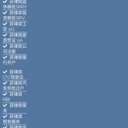
菲律宾退
休移民SRRV
菲律宾投
资移民SIRV
菲律宾工
签 9G
菲律宾旅
游签证 9A
菲律宾公
司注册
菲律宾银
行开户
菲律宾
LTO驾驶证
菲律宾汽
车年检过户
菲律宾
NBI
菲律宾保
关
菲律宾
税务服务
菲律宾出