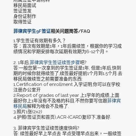
附属签证申请材料
移民局面试
签证签发
身份证制作
取得签证
菲律宾学生9F签证
相关问题简答/FAQ
1.学生签证有效期有多久？
答：首次有效期是1年，1年后需续签，根据你的学习成
绩情况和学期安排每次延期有效期为6-12个月。
2. 1年后,
菲律宾学生签证续签步骤
吧?
答:一般您第一次拿到的学生签证是1年, 但是1年后,快到
期的时候你就得续签了,续签最好提前1个月到1.5个月.去
移民局做续签之前需要准备的东西:
1.Certification of enrollment 入学证明,你可以在学校
注册办公室开
2.Report of grades of last year 上1学年的成绩,上面
最好你上1年没有不及格的科目,不然你要写信跟
菲律宾
移民局
解释为啥会不及格了.
3.照片1张(2x2)
4.护照(签证页和首页),ACR-ICARD复印下,准备好.
3. 菲律宾学生签证续签速度快吗?
答: 续签最好早上早点去 早点受理早点出来，一般续签