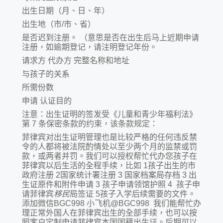
出生日期（月、日、年）
出生地（市/市、省）
是否迟到注册。 （意思是否在出生后马上近期申请
注册，如逾期登记，请注明登记年份。
请求方 代办方 完整名称和地址
与孩子的关系
所需份数
申请 认证目的
注意：出生证明的签发受《儿童和青少年福利法》
第 7 条保密条款的约束，该条款规定：
菲律宾对出生证明管理也是比较严格的任何违反禁
令的人都将被法院酌情处以至少两个月的监禁或罚
款，或两者并罚。我们可以授权帮忙代办您孩子在
菲律宾以后生活的全程手续，比如 1孩子出生的市
政府注册 2国家统计署注册 3 国家档案局存档 3 出
生证原件和附件申请 3 孩子申请领馆护照 4 孩子申
请菲律宾
移民
局签证 5孩子入学后续需要的文件。
添加微信BGC998 小飞机@BGC998 我们能帮忙办
理正常外国人在菲律宾出生的全部手续，也可以按
照客户定制申请菲律宾本国国籍出生证。后期可以