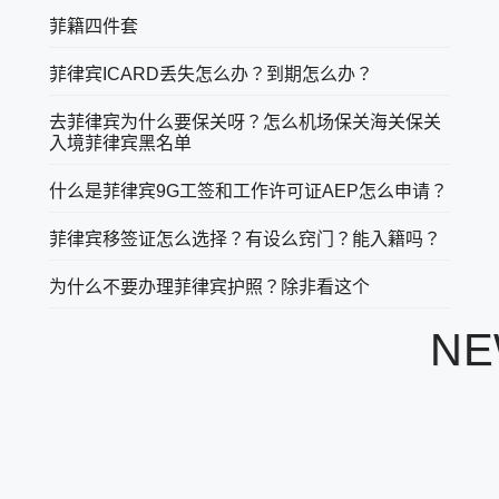
菲籍四件套
菲律宾ICARD丢失怎么办？到期怎么办？
去菲律宾为什么要保关呀？怎么机场保关海关保关
入境菲律宾黑名单
什么是菲律宾9G工签和工作许可证AEP怎么申请？
菲律宾移签证怎么选择？有设么窍门？能入籍吗？
为什么不要办理菲律宾护照？除非看这个
N