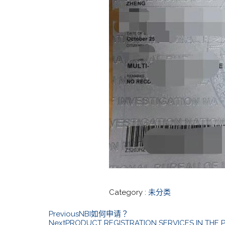
Category :
未分类
Previous
NBI如何申请？
Next
PRODUCT REGISTRATION SERVICES IN THE P