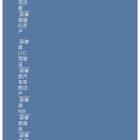
司注
册
菲律
宾银
行开
户
菲律
宾
LTO
驾驶
证
菲律
宾汽
车年
检过
户
菲律
宾
NBI
菲律
宾保
关
菲律