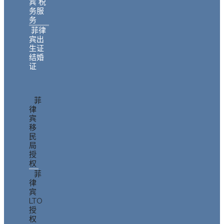
宾 税
务服
务
菲律
宾出
生证
结婚
证
菲
律
宾
移
民
局
授
权
菲
律
宾
LTO
授
权