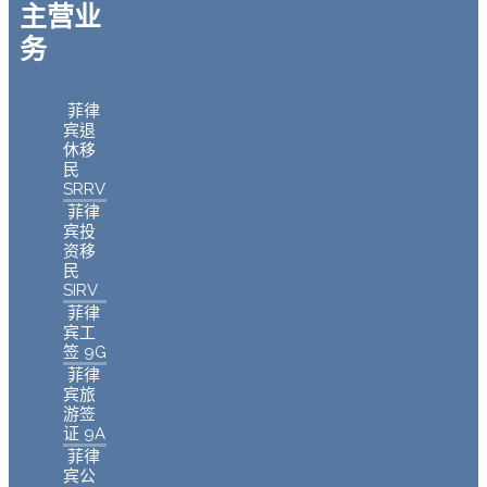
主营业
务
菲律
宾退
休移
民
SRRV
菲律
宾投
资移
民
SIRV
菲律
宾工
签 9G
菲律
宾旅
游签
证 9A
菲律
宾公