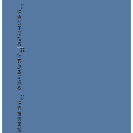
菲
律
宾
劳
工
部
授
权
菲
律
宾
旅
游
局
授
权
菲
律
宾
投
资
署
授