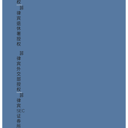
权
菲
律
宾
退
休
署
授
权
菲
律
宾
外
交
部
授
权
菲
律
宾
SEC
证
券
所