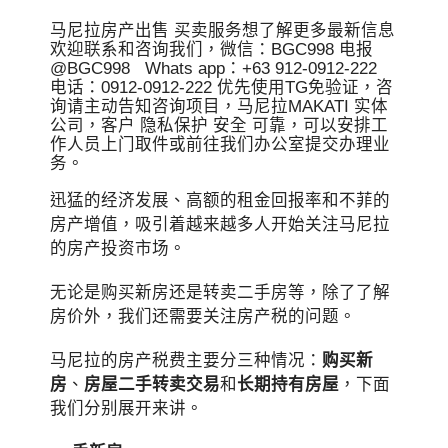
马尼拉房产出售 买卖服务
想了解更多最新信息
欢迎联系和咨询我们，微信：BGC998 电报
@BGC998 Whats app：+63 912-0912-222
电话：0912-0912-222 优先使用TG免验证，咨
询请主动告知咨询项目，马尼拉MAKATI 实体
公司，客户 隐私保护 安全 可靠，可以安排工
作人员上门取件或前往我们办公室提交办理业
务。
迅猛的经济发展、高额的租金回报率和不菲的
房产增值，吸引着越来越多人开始关注马尼拉
的房产投资市场。
无论是购买新房还是转卖二手房等，除了了解
房价外，我们还需要关注房产税的问题。
马尼拉的房产税费主要分三种情况：
购买新
房
、
房屋二手转卖交易
和
长期持有房屋
，下面
我们分别展开来讲。