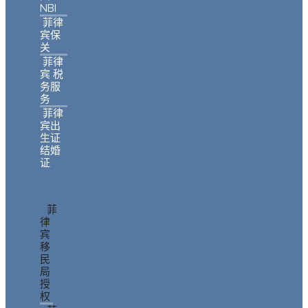
NBI
菲律
宾保
关
菲律
宾 税
务服
务
菲律
宾出
生证
结婚
证
菲
律
宾
移
民
局
授
权