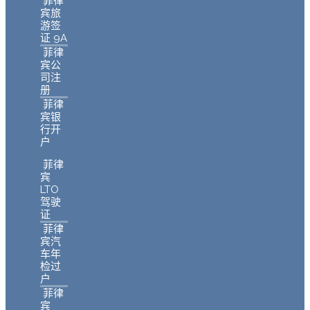
菲律
宾旅
游签
证 9A
菲律
宾公
司注
册
菲律
宾银
行开
户
菲律
宾
LTO
驾驶
证
菲律
宾汽
车年
检过
户
菲律
宾