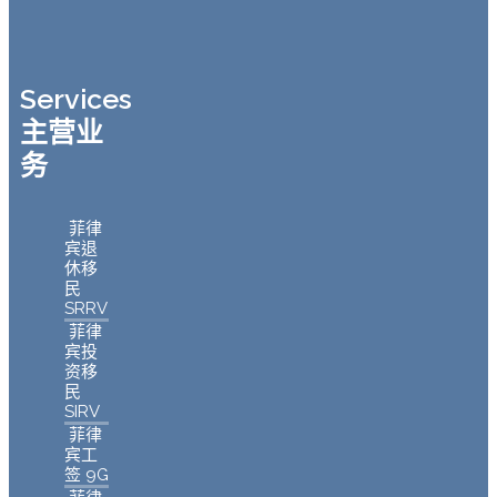
Services
主营业
务
菲律
宾退
休移
民
SRRV
菲律
宾投
资移
民
SIRV
菲律
宾工
签 9G