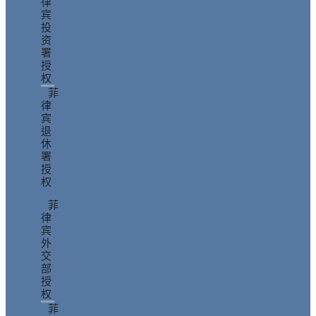
律
宾
投
资
署
授
权
菲
律
宾
退
休
署
授
权
菲
律
宾
外
交
部
授
权
菲