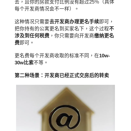
去，且你的房款支付比例没有超过25％（具体
每个开发商情况会不一样）。
这种情况只需要
去开发商办理更名手续
即可，
把你持有的公寓更名到买家名下，这个过程
不
涉及到任何税费
，你只需要向开发商
缴纳更名
费
即可。
更名费每个开发商收取的标准不同，在
10w-
30w比索
不等。
第二种场景：开发商已经正式交房后的转卖