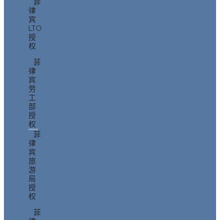
菲
律
宾
LTO
授
权
菲
律
宾
劳
工
部
授
权
菲
律
宾
旅
游
局
授
权
菲