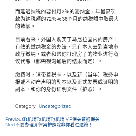
而延迟纳税的要付月2％的滞纳金，年最高罚
款为纳税额的72％与36个月的纳税额中取最大
的数额。
目前看来，外国人购买了马尼拉国内的房产，
有效的缴纳税金的办法，只有本人去到当地市
政厅缴纳，或者和帮你打理房子的物业进行商
议代缴（都需视沟通后的结果而定）。
缴费时，请带着税卡，以及新（当年）税务申
报或不动产声明的副本以及正式发票或证明的
副本，和你的身份证明文件（护照）。
Category :
Uncategorized
Previous
T1机场T2机场T3机场 VIP保关普通保关
Next
不要办理菲律宾护照除非你看过这篇！