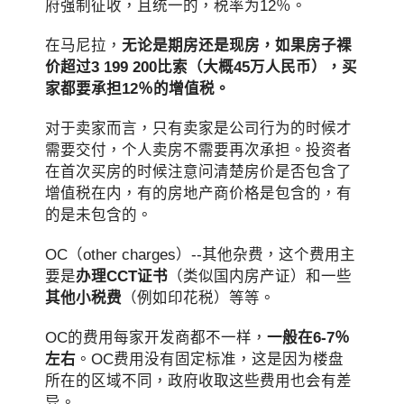
府强制征收，且统一的，税率为12％。
在马尼拉，
无论是期房还是现房，如果房子裸
价超过3 199 200比索（大概45万人民币），买
家都要承担12％的增值税。
对于卖家而言，只有卖家是公司行为的时候才
需要交付，个人卖房不需要再次承担。投资者
在首次买房的时候注意问清楚房价是否包含了
增值税在内，有的房地产商价格是包含的，有
的是未包含的。
OC（other charges）--其他杂费，这个费用主
要是
办理CCT证书
（类似国内房产证）和一些
其他小税费
（例如印花税）等等。
OC的费用每家开发商都不一样，
一般在6-7％
左右
。OC费用没有固定标准，这是因为楼盘
所在的区域不同，政府收取这些费用也会有差
异。