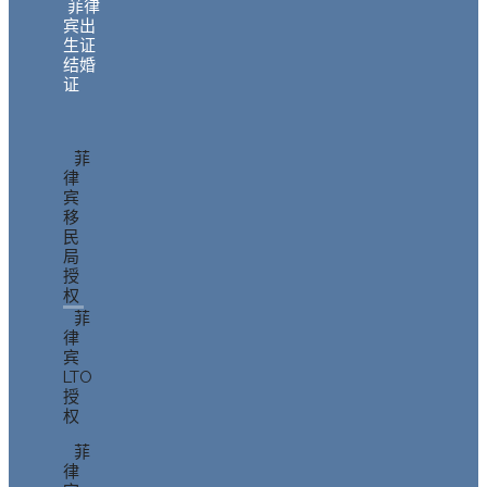
菲律
宾出
生证
结婚
证
菲
律
宾
移
民
局
授
权
菲
律
宾
LTO
授
权
菲
律