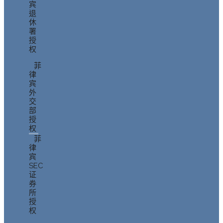
宾
退
休
署
授
权
菲
律
宾
外
交
部
授
权
菲
律
宾
SEC
证
券
所
授
权