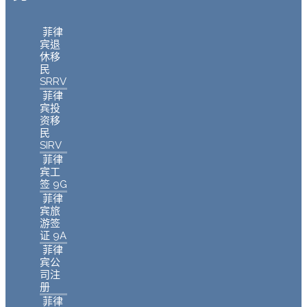
菲律
宾退
休移
民
SRRV
菲律
宾投
资移
民
SIRV
菲律
宾工
签 9G
菲律
宾旅
游签
证 9A
菲律
宾公
司注
册
菲律