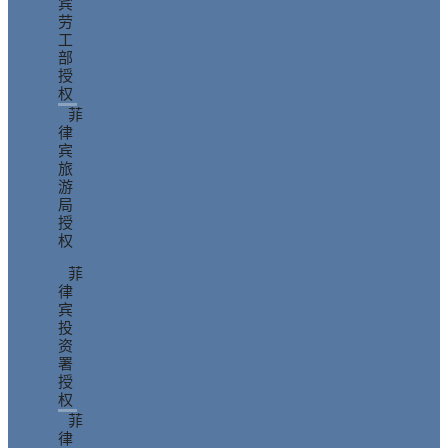
宾
劳
工
部
授
权
菲
律
宾
旅
游
局
授
权
菲
律
宾
投
资
署
授
权
菲
律