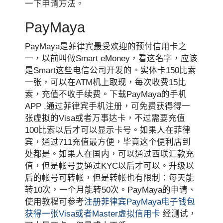
一下申请方法。
PayMaya
PayMaya是菲律宾最受欢迎的预付信用卡之
一，以前叫做Smart eMoney，看这名字，应该
是Smart这些电信公司开发的。实体卡150比索
一张，可以在ATM机上取现，每次收费15比
索，充值不收手续费。下载PayMaya的手机
APP ,通过菲律宾手机注册，可免费获得得一
张虚拟的Visa或者万事达卡，不过需要充值
100比索以后才可以显示卡号。如果人在菲律
宾，通过711充值最方便，毕竟这个便利店到
处都是。如果人在国内，可以通过西联汇款充
值，但是帐号要通过KYC以后才可以。升级以
后的帐号可转帐，但是转帐也有限制：每天能
转10次，一个月能转50次。PayMaya的申请、
使用教程可参考
注册菲律宾PayMaya电子钱包
获得一张Visa或者Master虚拟信用卡
经测试，