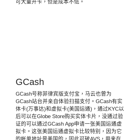
可大量开卡，但是成本不低。
GCash
GCash号称菲律宾版支付宝，马云也曾为
GCash站台并亲自体验扫描支付。GCash有实
体卡(万事达)和虚拟卡(美国运通)，通过KYC以
后可以在Globe Store购买实体卡片，没通过验
证的可以通过GCash App申请一张美国运通虚
拟卡。这张美国运通虚拟卡比较特别，因为它
的帐单地址是美国的，因此可破AVS，用来在