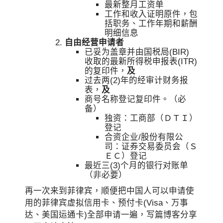
最新整月工资单
工作和收入证明原件，包
括职务、工作年期和薪酬
明细信息
自由经营申请者
已妥为盖章并由国税局(BIR)
收取的最新所得税申报表(ITR)
的复印件，
及
过去两(2)年的经审计财务报
表，
及
商号名称登记复印件。（必
备）
独资：工商部（ＤＴＩ）
登记
合资企业/股份有限公
司：证券交易委员会（Ｓ
ＥＣ）登记
最近三(3)个月的银行对账单
（非必要）
再一次来到菲律宾，顺便把中国人可以申请使
用的菲律宾虚拟信用卡、预付卡(Visa、万事
达、美国运通卡)全部申请一遍，写篇博客分享