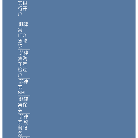
宾银
行开
户
菲律
宾
LTO
驾驶
证
菲律
宾汽
车年
检过
户
菲律
宾
NBI
菲律
宾保
关
菲律
宾 税
务服
务