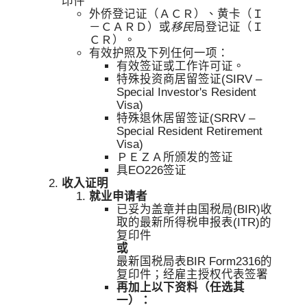
印件
外侨登记证（ＡＣＲ）、黄卡（Ｉ
－ＣＡＲＤ）或
移民
局登记证（Ｉ
ＣＲ）。
有效护照及下列任何一项：
有效签证或工作许可证。
特殊投资商居留签证(SIRV –
Special Investor's Resident
Visa)
特殊退休居留签证(SRRV –
Special Resident Retirement
Visa)
ＰＥＺＡ所颁发的签证
具EO226签证
收入证明
就业申请者
已妥为盖章并由国税局(BIR)收
取的最新所得税申报表(ITR)的
复印件
或
最新国税局表BIR Form2316的
复印件；经雇主授权代表签署
再加上以下资料（任选其
一）：